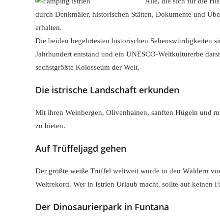
Alle, die sich für die His
durch Denkmäler, historischen Stätten, Dokumente und Über
erhalten.
Die beiden begehrtesten historischen Sehenswürdigkeiten si
Jahrhundert entstand und ein UNESCO-Weltkulturerbe darste
sechstgrößte Kolosseum der Welt.
Die istrische Landschaft erkunden
Mit ihren Weinbergen, Olivenhainen, sanften Hügeln und mitt
zu bieten.
Auf Trüffeljagd gehen
Der größte weiße Trüffel weltweit wurde in den Wäldern vo
Weltrekord. Wer in Istrien Urlaub macht, sollte auf keinen Fa
Der Dinosaurierpark in Funtana