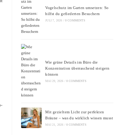
it
Vogelschutz im Garten umsetzen: So
hilfst du gefiederten Besuchern
JULI 7, 2026
/
0 COMMENTS
Wie grüne Details im Büro die
Konzentration überraschend steigern
können
MAI 29, 2026
/
0 COMMENTS
s-
Mit gezieltem Licht zur perfekten
Bräune – was du wirklich wissen musst
MAI 21, 2026
/
0 COMMENTS