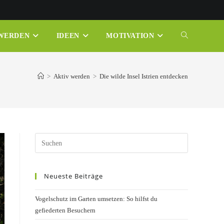
 WERDEN
IDEEN
MOTIVATION
WEBSITE-
SUCHE
>
Aktiv werden
>
Die wilde Insel Istrien entdecken
UMSCHALTE
Press
Escape
to
Neueste Beiträge
close
the
Vogelschutz im Garten umsetzen: So hilfst du
search
gefiederten Besuchern
panel.