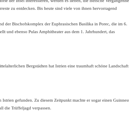
torie der Insel interessieren,
werden es lieben, die istrische Vergangenhe
reste zu entdecken. Bis heute sind viele von ihnen hervorragend
nd der Bischofskomplex der Euphrasischen Basilika in Porec, die im 6.
llt und ebenso Pulas Amphitheater aus dem 1. Jahrhundert, das
elalterlichen Bergstädten hat Istrien eine traumhaft schöne Landschaft
n Istrien gefunden. Zu diesem Zeitpunkt machte er sogar einen Guinnes
ll die Trüffeljagd verpassen.