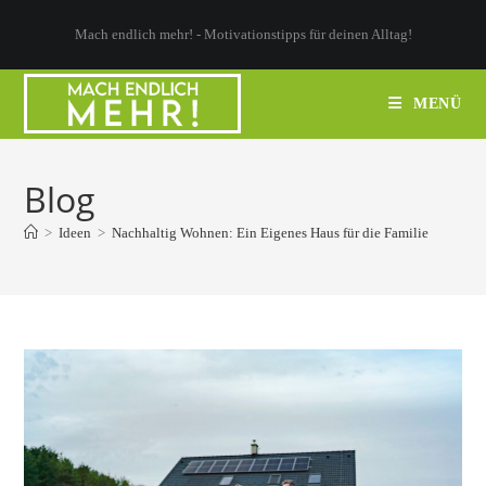
Zum
Mach endlich mehr! - Motivationstipps für deinen Alltag!
Inhalt
springen
MENÜ
Blog
>
Ideen
>
Nachhaltig Wohnen: Ein Eigenes Haus für die Familie