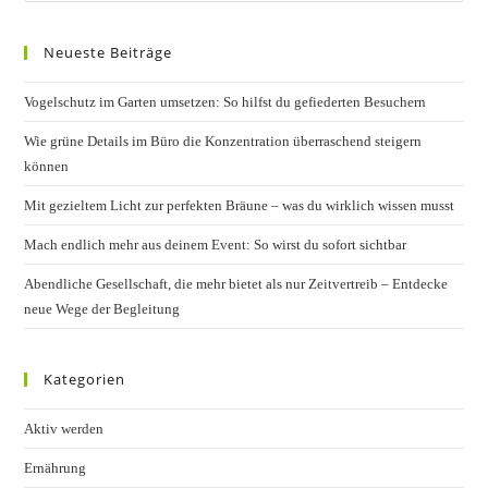
to
Neueste Beiträge
clos
the
Vogelschutz im Garten umsetzen: So hilfst du gefiederten Besuchern
sear
pane
Wie grüne Details im Büro die Konzentration überraschend steigern
können
Mit gezieltem Licht zur perfekten Bräune – was du wirklich wissen musst
Mach endlich mehr aus deinem Event: So wirst du sofort sichtbar
Abendliche Gesellschaft, die mehr bietet als nur Zeitvertreib – Entdecke
neue Wege der Begleitung
Kategorien
Aktiv werden
Ernährung