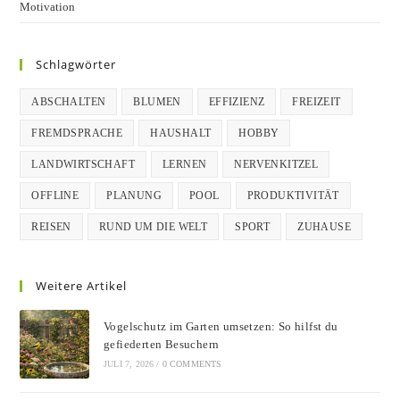
Motivation
Schlagwörter
ABSCHALTEN
BLUMEN
EFFIZIENZ
FREIZEIT
FREMDSPRACHE
HAUSHALT
HOBBY
LANDWIRTSCHAFT
LERNEN
NERVENKITZEL
OFFLINE
PLANUNG
POOL
PRODUKTIVITÄT
REISEN
RUND UM DIE WELT
SPORT
ZUHAUSE
Weitere Artikel
Vogelschutz im Garten umsetzen: So hilfst du
gefiederten Besuchern
JULI 7, 2026
/
0 COMMENTS