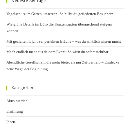
Neueste Beiträge
clos
the
Vogelschutz im Garten umsetzen: So hilfst du gefiederten Besuchern
sear
pane
Wie grüne Details im Büro die Konzentration überraschend steigern
können
Mit gezieltem Licht zur perfekten Bräune – was du wirklich wissen musst
Mach endlich mehr aus deinem Event: So wirst du sofort sichtbar
Abendliche Gesellschaft, die mehr bietet als nur Zeitvertreib – Entdecke
neue Wege der Begleitung
Kategorien
Aktiv werden
Ernährung
Ideen