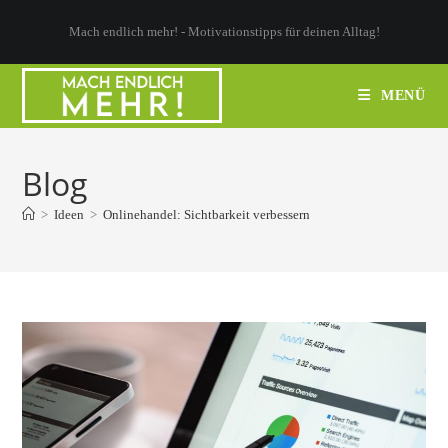
Zum
Mach endlich mehr! - Motivationstipps für deinen Alltag!
Inhalt
springen
MENÜ
Blog
>
Ideen
>
Onlinehandel: Sichtbarkeit verbessern