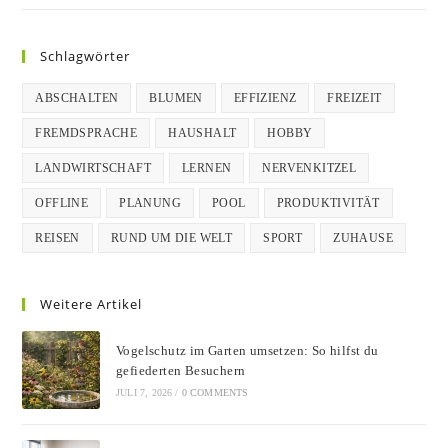
Schlagwörter
ABSCHALTEN
BLUMEN
EFFIZIENZ
FREIZEIT
FREMDSPRACHE
HAUSHALT
HOBBY
LANDWIRTSCHAFT
LERNEN
NERVENKITZEL
OFFLINE
PLANUNG
POOL
PRODUKTIVITÄT
REISEN
RUND UM DIE WELT
SPORT
ZUHAUSE
Weitere Artikel
Vogelschutz im Garten umsetzen: So hilfst du
gefiederten Besuchern
JULI 7, 2026
/
0 COMMENTS