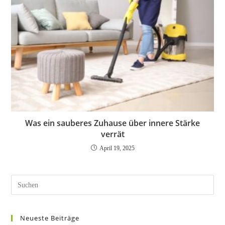
Was ein sauberes Zuhause über innere Stärke
verrät
April 19, 2025
Pres
Esc
to
Neueste Beiträge
clos