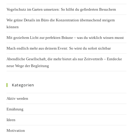
the
Vogelschutz im Garten umsetzen: So hilfst du gefiederten Besuchern
sear
pane
Wie grüne Details im Büro die Konzentration überraschend steigern
können
Mit gezieltem Licht zur perfekten Bräune – was du wirklich wissen musst
Mach endlich mehr aus deinem Event: So wirst du sofort sichtbar
Abendliche Gesellschaft, die mehr bietet als nur Zeitvertreib – Entdecke
neue Wege der Begleitung
Kategorien
Aktiv werden
Ernährung
Ideen
Motivation