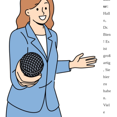
ur:
Hall
o,
Dr.
Bien
! Es
ist
groß
artig
, Sie
hier
zu
habe
n.
Viel
e