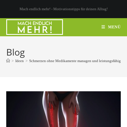
Zum
Mach endlich mehr! - Motivationstipps für deinen Alltag!
Inhalt
springen
MENÜ
Blog
>
Ideen
>
Schmerzen ohne Medikamente managen und leistungsfähig ble