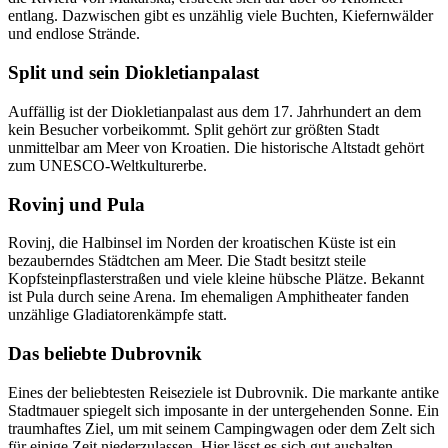
entlang. Dazwischen gibt es unzählig viele Buchten, Kiefernwälder
und endlose Strände.
Split und sein Diokletianpalast
Auffällig ist der Diokletianpalast aus dem 17. Jahrhundert an dem
kein Besucher vorbeikommt. Split gehört zur größten Stadt
unmittelbar am Meer von Kroatien. Die historische Altstadt gehört
zum UNESCO-Weltkulturerbe.
Rovinj und Pula
Rovinj, die Halbinsel im Norden der kroatischen Küste ist ein
bezauberndes Städtchen am Meer. Die Stadt besitzt steile
Kopfsteinpflasterstraßen und viele kleine hübsche Plätze. Bekannt
ist Pula durch seine Arena. Im ehemaligen Amphitheater fanden
unzählige Gladiatorenkämpfe statt.
Das beliebte Dubrovnik
Eines der beliebtesten Reiseziele ist Dubrovnik. Die markante antike
Stadtmauer spiegelt sich imposante in der untergehenden Sonne. Ein
traumhaftes Ziel, um mit seinem Campingwagen oder dem Zelt sich
für einige Zeit niederzulassen. Hier lässt es sich gut aushalten.