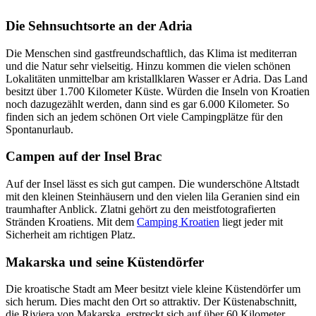
Die Sehnsuchtsorte an der Adria
Die Menschen sind gastfreundschaftlich, das Klima ist mediterran
und die Natur sehr vielseitig. Hinzu kommen die vielen schönen
Lokalitäten unmittelbar am kristallklaren Wasser er Adria. Das Land
besitzt über 1.700 Kilometer Küste. Würden die Inseln von Kroatien
noch dazugezählt werden, dann sind es gar 6.000 Kilometer. So
finden sich an jedem schönen Ort viele Campingplätze für den
Spontanurlaub.
Campen auf der Insel Brac
Auf der Insel lässt es sich gut campen. Die wunderschöne Altstadt
mit den kleinen Steinhäusern und den vielen lila Geranien sind ein
traumhafter Anblick. Zlatni gehört zu den meistfotografierten
Stränden Kroatiens. Mit dem
Camping Kroatien
liegt jeder mit
Sicherheit am richtigen Platz.
Makarska und seine Küstendörfer
Die kroatische Stadt am Meer besitzt viele kleine Küstendörfer um
sich herum. Dies macht den Ort so attraktiv. Der Küstenabschnitt,
die Riviera von Makarska, erstreckt sich auf über 60 Kilometer