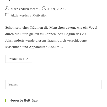
Beitrags-
Beitrag
Mach endlich mehr!
Juli 9, 2020
Autor:
veröffentlicht:
Beitrags-
Aktiv werden
/
Motivation
Kategorie:
Schon seit jeher Träumen die Menschen davon, wie ein Vogel
durch die Lüfte gleiten zu können. Seit Beginn des 20.
Jahrhunderts wurde diesem Traum durch verschiedene
Maschinen und Apparaturen Abhilfe…
Einmal
Weiterlesen
Fliegen
Können?
Diese
Sportarten
Kommen
Nah
Dran!
Pres
Esc
to
Neueste Beiträge
clos
the