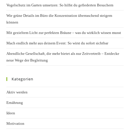
Vogelschutz im Garten umsetzen: So hilfst du gefiederten Besuchern
sear
pane
Wie grüne Details im Büro die Konzentration überraschend steigern
können
Mit gezieltem Licht zur perfekten Bräune – was du wirklich wissen musst
Mach endlich mehr aus deinem Event: So wirst du sofort sichtbar
Abendliche Gesellschaft, die mehr bietet als nur Zeitvertreib – Entdecke
neue Wege der Begleitung
Kategorien
Aktiv werden
Ernährung
Ideen
Motivation