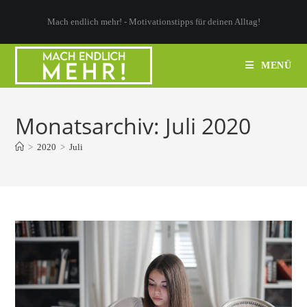
Zum
Mach endlich mehr! - Motivationstipps für deinen Alltag!
Inhalt
springen
MENÜ
Monatsarchiv: Juli 2020
>
2020
>
Juli