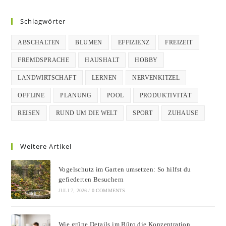
Schlagwörter
ABSCHALTEN
BLUMEN
EFFIZIENZ
FREIZEIT
FREMDSPRACHE
HAUSHALT
HOBBY
LANDWIRTSCHAFT
LERNEN
NERVENKITZEL
OFFLINE
PLANUNG
POOL
PRODUKTIVITÄT
REISEN
RUND UM DIE WELT
SPORT
ZUHAUSE
Weitere Artikel
Vogelschutz im Garten umsetzen: So hilfst du
gefiederten Besuchern
JULI 7, 2026
/
0 COMMENTS
Wie grüne Details im Büro die Konzentration