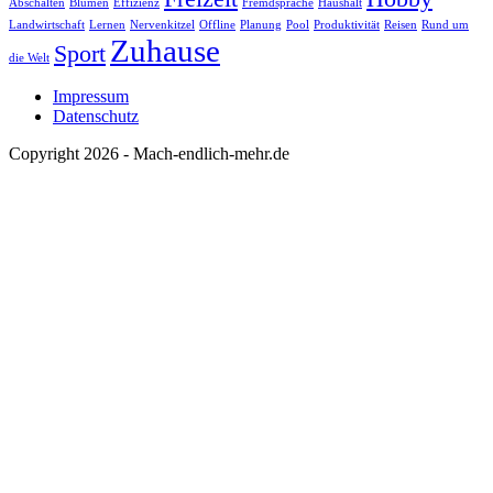
Abschalten
Blumen
Effizienz
Fremdsprache
Haushalt
Landwirtschaft
Lernen
Nervenkitzel
Offline
Planung
Pool
Produktivität
Reisen
Rund um
Zuhause
Sport
die Welt
Impressum
Datenschutz
Copyright 2026 - Mach-endlich-mehr.de