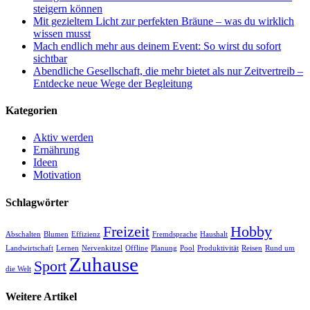
steigern können
Mit gezieltem Licht zur perfekten Bräune – was du wirklich
wissen musst
Mach endlich mehr aus deinem Event: So wirst du sofort
sichtbar
Abendliche Gesellschaft, die mehr bietet als nur Zeitvertreib –
Entdecke neue Wege der Begleitung
Kategorien
Aktiv werden
Ernährung
Ideen
Motivation
Schlagwörter
Freizeit
Hobby
Abschalten
Blumen
Effizienz
Fremdsprache
Haushalt
Landwirtschaft
Lernen
Nervenkitzel
Offline
Planung
Pool
Produktivität
Reisen
Rund um
Zuhause
Sport
die Welt
Weitere Artikel