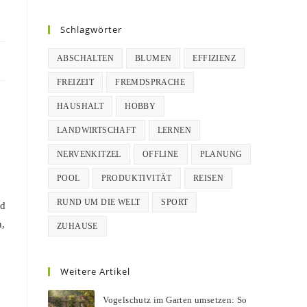
Schlagwörter
ABSCHALTEN
BLUMEN
EFFIZIENZ
FREIZEIT
FREMDSPRACHE
HAUSHALT
HOBBY
LANDWIRTSCHAFT
LERNEN
NERVENKITZEL
OFFLINE
PLANUNG
POOL
PRODUKTIVITÄT
REISEN
RUND UM DIE WELT
SPORT
nd
n,
ZUHAUSE
Weitere Artikel
Vogelschutz im Garten umsetzen: So