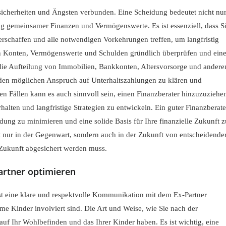
Unsicherheiten und Ängsten verbunden. Eine Scheidung bedeutet nicht nu
ng gemeinsamer Finanzen und Vermögenswerte. Es ist essenziell, dass S
 verschaffen und alle notwendigen Vorkehrungen treffen, um langfristig
men Konten, Vermögenswerte und Schulden gründlich überprüfen und ein
n die Aufteilung von Immobilien, Bankkonten, Altersvorsorge und andere
 den möglichen Anspruch auf Unterhaltszahlungen zu klären und
len Fällen kann es auch sinnvoll sein, einen Finanzberater hinzuzuziehe
erhalten und langfristige Strategien zu entwickeln. Ein guter Finanzberate
dung zu minimieren und eine solide Basis für Ihre finanzielle Zukunft z
ht nur in der Gegenwart, sondern auch in der Zukunft von entscheidende
 Zukunft abgesichert werden muss.
artner optimieren
st eine klare und respektvolle Kommunikation mit dem Ex-Partner
 Kinder involviert sind. Die Art und Weise, wie Sie nach der
 Ihr Wohlbefinden und das Ihrer Kinder haben. Es ist wichtig, eine