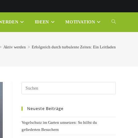
 WERDEN
IDEEN
MOTIVATION
WEBSITE-
SUCHE
>
Aktiv werden
>
Erfolgreich durch turbulente Zeiten: Ein Leitfaden
UMSCHALTE
Press
Escape
to
Neueste Beiträge
close
the
Vogelschutz im Garten umsetzen: So hilfst du
search
gefiederten Besuchern
panel.