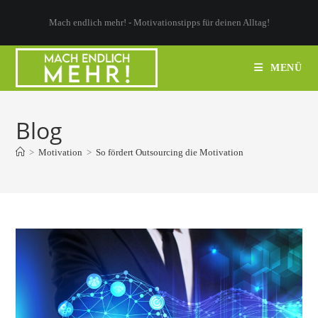
Zum
Mach endlich mehr! - Motivationstipps für deinen Alltag!
Inhalt
springen
MENÜ
Blog
>
Motivation
>
So fördert Outsourcing die Motivation