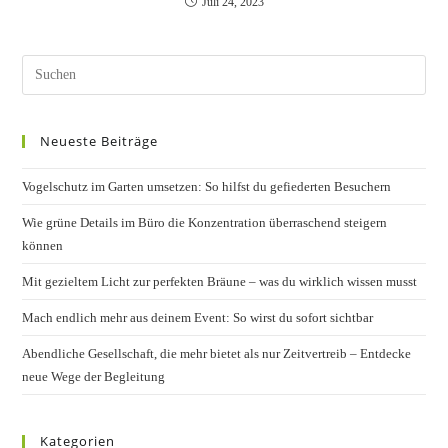
Juli 24, 2023
Pres
Esc
to
Neueste Beiträge
clos
the
Vogelschutz im Garten umsetzen: So hilfst du gefiederten Besuchern
sear
pane
Wie grüne Details im Büro die Konzentration überraschend steigern
können
Mit gezieltem Licht zur perfekten Bräune – was du wirklich wissen musst
Mach endlich mehr aus deinem Event: So wirst du sofort sichtbar
Abendliche Gesellschaft, die mehr bietet als nur Zeitvertreib – Entdecke
neue Wege der Begleitung
Kategorien