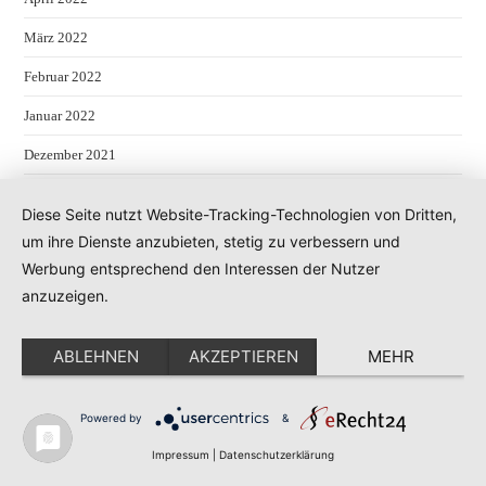
März 2022
Februar 2022
Januar 2022
Dezember 2021
November 2021
Diese Seite nutzt Website-Tracking-Technologien von Dritten,
September 2021
um ihre Dienste anzubieten, stetig zu verbessern und
Werbung entsprechend den Interessen der Nutzer
August 2021
anzuzeigen.
Mai 2021
November 2020
ABLEHNEN
AKZEPTIEREN
MEHR
Oktober 2020
Powered by
&
August 2020
Impressum
|
Datenschutzerklärung
Juli 2020