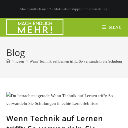
Zum
Mach endlich mehr! - Motivationstipps für deinen Alltag!
Inhalt
springen
MENÜ
Blog
>
Ideen
>
Wenn Technik auf Lernen trifft: So verwandeln Sie Schulungen 
Wenn Technik auf Lernen