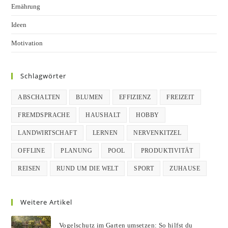
Ernährung
Ideen
Motivation
Schlagwörter
ABSCHALTEN
BLUMEN
EFFIZIENZ
FREIZEIT
FREMDSPRACHE
HAUSHALT
HOBBY
LANDWIRTSCHAFT
LERNEN
NERVENKITZEL
OFFLINE
PLANUNG
POOL
PRODUKTIVITÄT
REISEN
RUND UM DIE WELT
SPORT
ZUHAUSE
Weitere Artikel
Vogelschutz im Garten umsetzen: So hilfst du