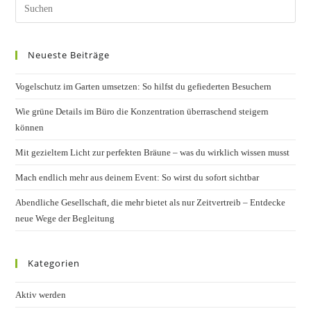
Pres
Esc
to
Neueste Beiträge
clos
the
Vogelschutz im Garten umsetzen: So hilfst du gefiederten Besuchern
sear
pane
Wie grüne Details im Büro die Konzentration überraschend steigern
können
Mit gezieltem Licht zur perfekten Bräune – was du wirklich wissen musst
Mach endlich mehr aus deinem Event: So wirst du sofort sichtbar
Abendliche Gesellschaft, die mehr bietet als nur Zeitvertreib – Entdecke
neue Wege der Begleitung
Kategorien
Aktiv werden