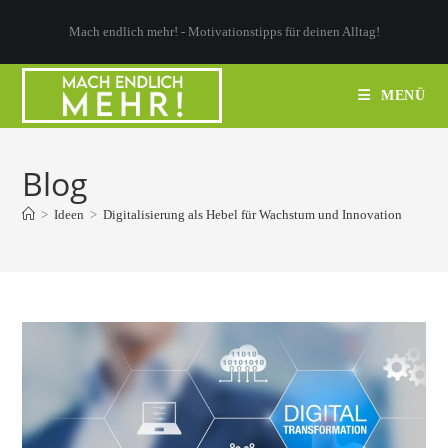
Zum
Mach endlich mehr! - Motivationstipps für deinen Alltag!
Inhalt
springen
MENÜ
Blog
>
Ideen
>
Digitalisierung als Hebel für Wachstum und Innovation