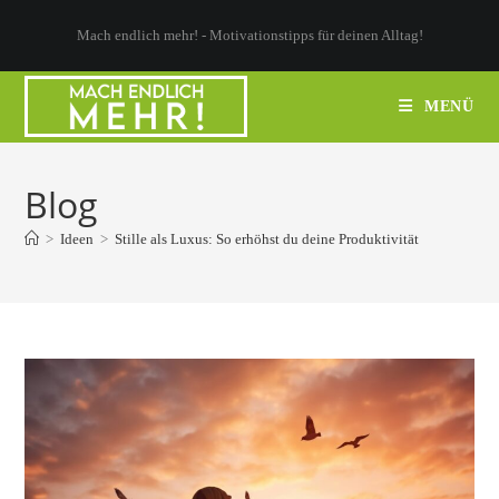
Zum
Mach endlich mehr! - Motivationstipps für deinen Alltag!
Inhalt
springen
MENÜ
Blog
>
Ideen
>
Stille als Luxus: So erhöhst du deine Produktivität