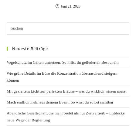
Juni 21, 2023
Pres
Esc
to
Neueste Beiträge
clos
the
Vogelschutz im Garten umsetzen: So hilfst du gefiederten Besuchern
sear
pane
Wie grüne Details im Büro die Konzentration überraschend steigern
können
Mit gezieltem Licht zur perfekten Bräune – was du wirklich wissen musst
Mach endlich mehr aus deinem Event: So wirst du sofort sichtbar
Abendliche Gesellschaft, die mehr bietet als nur Zeitvertreib – Entdecke
neue Wege der Begleitung