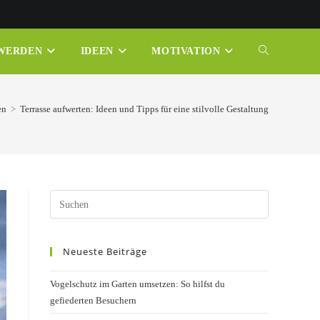
 WERDEN
IDEEN
MOTIVATION
WEBSITE-
SUCHE
en
>
Terrasse aufwerten: Ideen und Tipps für eine stilvolle Gestaltung
UMSCHALTE
Press
Escape
to
Neueste Beiträge
close
the
Vogelschutz im Garten umsetzen: So hilfst du
search
gefiederten Besuchern
panel.