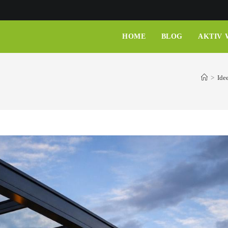
HOME
BLOG
AKTIV
>
Ide