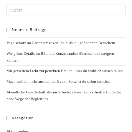
Pres
Esc
to
Neueste Beiträge
clos
the
Vogelschutz im Garten umsetzen: So hilfst du gefiederten Besuchern
sear
pane
Wie grüne Details im Büro die Konzentration überraschend steigern
können
Mit gezieltem Licht zur perfekten Bräune – was du wirklich wissen musst
Mach endlich mehr aus deinem Event: So wirst du sofort sichtbar
Abendliche Gesellschaft, die mehr bietet als nur Zeitvertreib – Entdecke
neue Wege der Begleitung
Kategorien
Aktiv werden