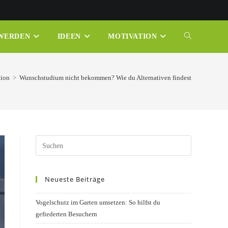
 WERDEN
IDEEN
MOTIVATION
WEBSITE-
SUCHE
tion
>
Wunschstudium nicht bekommen? Wie du Alternativen findest
UMSCHALTE
Press
Escape
to
Neueste Beiträge
close
the
Vogelschutz im Garten umsetzen: So hilfst du
search
gefiederten Besuchern
panel.