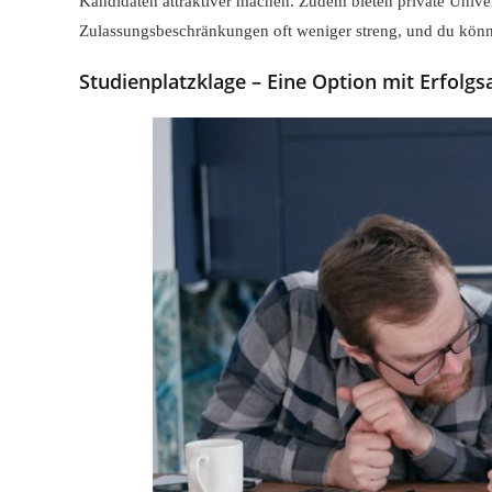
Kandidaten attraktiver machen. Zudem bieten private Univer
Zulassungsbeschränkungen oft weniger streng, und du könn
Studienplatzklage – Eine Option mit Erfolgs