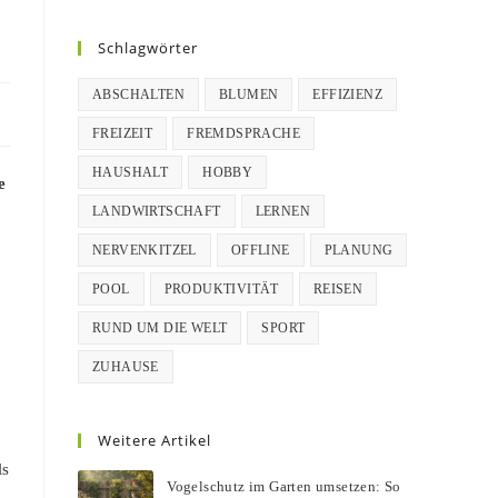
Schlagwörter
ABSCHALTEN
BLUMEN
EFFIZIENZ
FREIZEIT
FREMDSPRACHE
HAUSHALT
HOBBY
e
LANDWIRTSCHAFT
LERNEN
NERVENKITZEL
OFFLINE
PLANUNG
POOL
PRODUKTIVITÄT
REISEN
RUND UM DIE WELT
SPORT
ZUHAUSE
Weitere Artikel
ls
Vogelschutz im Garten umsetzen: So